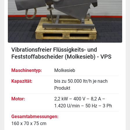
Vibrationsfreier Flüssigkeits- und
Feststoffabscheider (Molkesieb) - VPS
RSF-4
Maschinentyp
Molkesieb
Kapazität
bis zu 50.000 ltr/h je nach
Produkt
Motor
2,2 kW – 400 V – 8,2 A –
1.420 U/min – 50 Hz – 3 Ph
Gesamtabmessungen
160 x 70 x 75 cm