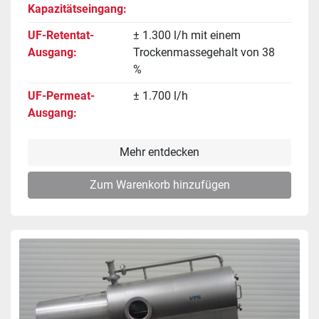
Kapazitätseingang
UF-Retentat-
± 1.300 l/h mit einem
Ausgang
Trockenmassegehalt von 38
%
UF-Permeat-
± 1.700 l/h
Ausgang
Mehr entdecken
Zum Warenkorb hinzufügen