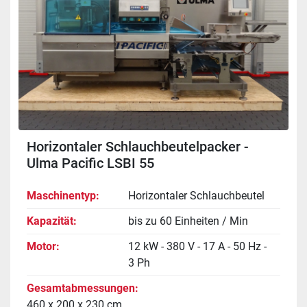
Horizontaler Schlauchbeutelpacker -
Ulma Pacific LSBI 55
Maschinentyp
Horizontaler Schlauchbeutel
Kapazität
bis zu 60 Einheiten / Min
Motor
12 kW - 380 V - 17 A - 50 Hz -
3 Ph
Gesamtabmessungen
460 x 200 x 230 cm